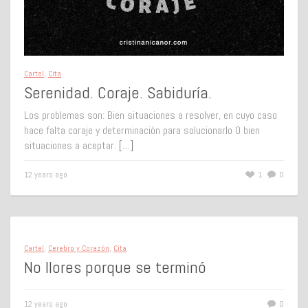
Cartel
,
Cita
Serenidad. Coraje. Sabiduría.
Los problemas son: Bien situaciones a resolver, en cuyo caso
hace falta coraje y determinación para solucionarlo O bien
situaciones a aceptar.
[…]
12 years ago
1
0
Cartel
,
Cerebro y Corazón
,
Cita
No llores porque se terminó
12 years ago
0