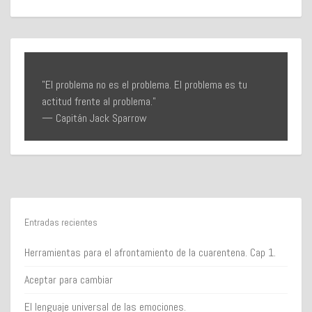
"El problema no es el problema. El problema es tu
actitud frente al problema."
— Capitán Jack Sparrow
Entradas recientes
Herramientas para el afrontamiento de la cuarentena. Cap 1.
Aceptar para cambiar
El lenguaje universal de las emociones.