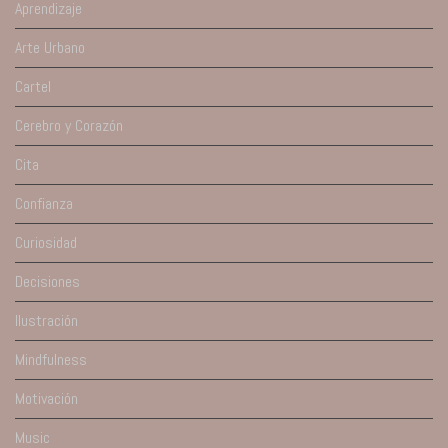
Aprendizaje
Arte Urbano
Cartel
Cerebro y Corazón
Cita
Confianza
Curiosidad
Decisiones
Ilustración
Mindfulness
Motivación
Music