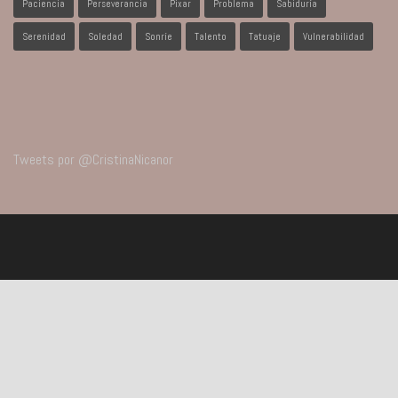
Paciencia
Perseverancia
Pixar
Problema
Sabiduría
Serenidad
Soledad
Sonríe
Talento
Tatuaje
Vulnerabilidad
Tweets por @CristinaNicanor