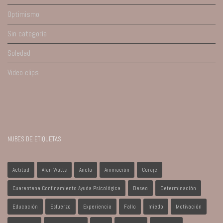
Optimismo
Sin categoría
Soledad
Video clips
NUBES DE ETIQUETAS
Actitud
Alan Watts
Ancla
Animación
Coraje
Cuarentena Confinamiento Ayuda Psicológica
Deseo
Determinación
Educación
Esfuerzo
Experiencia
Fallo
miedo
Motivación