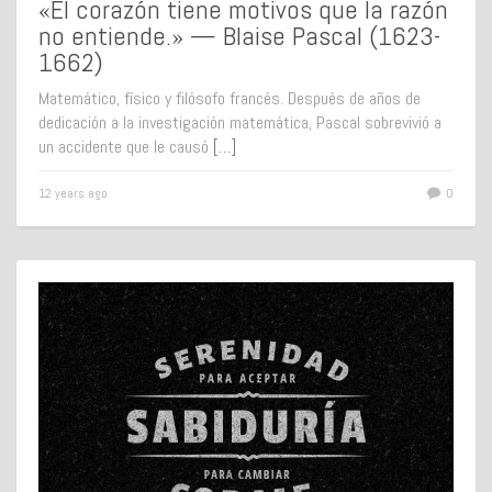
«El corazón tiene motivos que la razón
no entiende.» — Blaise Pascal (1623-
1662)
Matemático, físico y filósofo francés. Después de años de
dedicación a la investigación matemática, Pascal sobrevivió a
un accidente que le causó
[…]
12 years ago
0