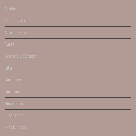
Anclas
Aprendizaje
Arte Urbano
Cartel
Cerebro y Corazón
Cita
Confianza
Curiosidad
Decisiones
Ilustración
Mindfulness