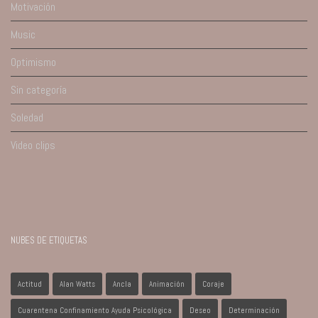
Motivación
Music
Optimismo
Sin categoría
Soledad
Video clips
NUBES DE ETIQUETAS
Actitud
Alan Watts
Ancla
Animación
Coraje
Cuarentena Confinamiento Ayuda Psicológica
Deseo
Determinación