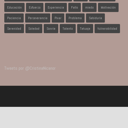
Educación
Esfuerzo
Experiencia
Fallo
miedo
Motivación
Paciencia
Perseverancia
Pixar
Problema
Sabiduría
Serenidad
Soledad
Sonríe
Talento
Tatuaje
Vulnerabilidad
Tweets por @CristinaNicanor