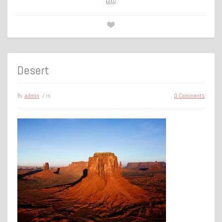
MAR
Desert
By
admin
/ in
0 Comments