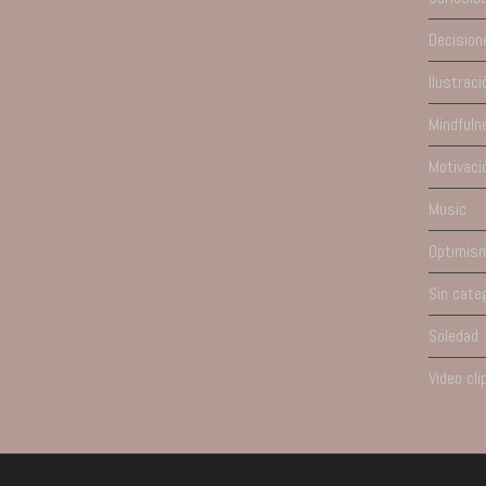
Decision
Ilustraci
Mindfuln
Motivaci
Music
Optimis
Sin cate
Soledad
Video cli