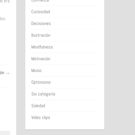
ál era
Curiosidad
dos
Decisiones
Ilustración
Mindfulness
Motivación
Music
zón
→
Optimismo
Sin categoría
Soledad
Video clips