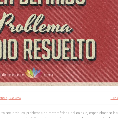
ctitud
,
Problema
0 Co
lta recuerdo los problemas de matemáticas del colegio, especialmente los