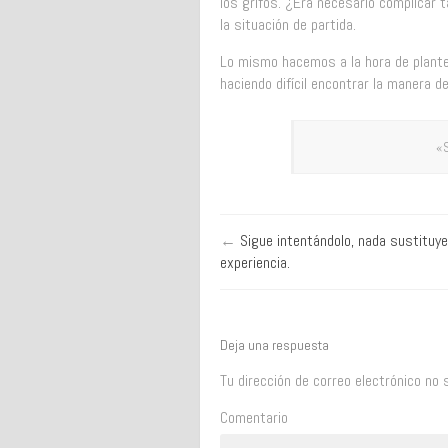
los grifos. ¿Era necesario complicar t
la situación de partida.
Lo mismo hacemos a la hora de plant
haciendo difícil encontrar la manera de
«S
←
Sigue intentándolo, nada sustituye 
experiencia.
Deja una respuesta
Tu dirección de correo electrónico no 
Comentario