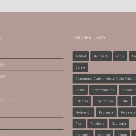
AS
NUBES DE ETIQUETAS
Actitud
Alan Watts
Ancla
An
aje
Coraje
ano
Cuarentena Confinamiento Ayuda Psicoló
Deseo
Determinación
Educació
y Corazón
Esfuerzo
Experiencia
Fallo
Motivación
Paciencia
Persevera
a
Pixar
Problema
Sabiduría
ad
Serenidad
Soledad
Sonríe