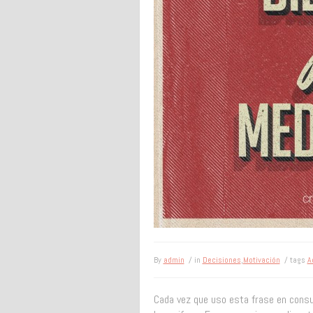
By
admin
/ in
Decisiones
,
Motivación
/ tags
A
Cada vez que uso esta frase en consu