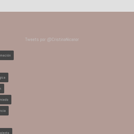
Tweets por @CristinaNicanor
imación
gica
n
miedo
ncia
Talento