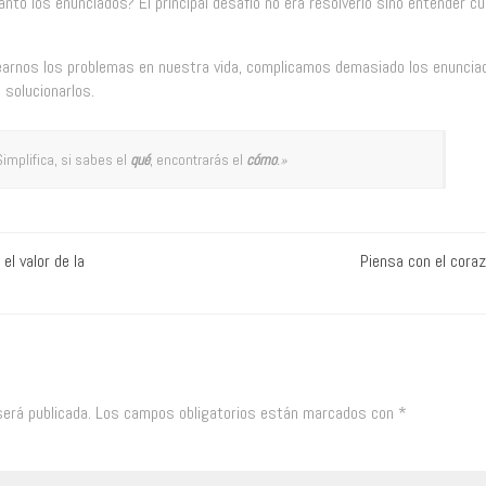
anto los enunciados? El principal desafío no era resolverlo sino entender cu
earnos los problemas en nuestra vida, complicamos demasiado los enuncia
 solucionarlos.
implifica, si sabes el
qué
, encontrarás el
cómo
.»
el valor de la
Piensa con el cora
será publicada.
Los campos obligatorios están marcados con
*