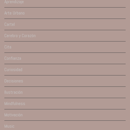
Aprendizaje
Arte Urbano
Cartel
Cerebro y Corazón
Cita
Confianza
Curiosidad
Decisiones
Ilustración
Mindfulness
Motivación
Music