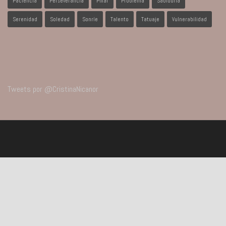
Paciencia
Perseverancia
Pixar
Problema
Sabiduría
Serenidad
Soledad
Sonríe
Talento
Tatuaje
Vulnerabilidad
Tweets por @CristinaNicanor