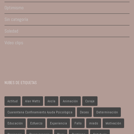
Optimismo
Sin categoría
Soledad
Video clips
NUBES DE ETIQUETAS
Actitud
Alan Watts
Ancla
Animación
Coraje
Cuarentena Confinamiento Ayuda Psicológica
Deseo
Determinación
Educación
Esfuerzo
Experiencia
Fallo
miedo
Motivación