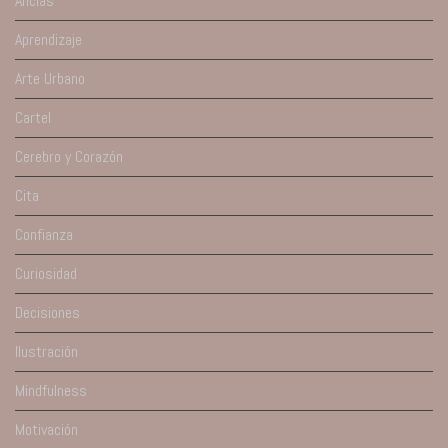
Anclas
Aprendizaje
Arte Urbano
Cartel
Cerebro y Corazón
Cita
Confianza
Curiosidad
Decisiones
Ilustración
Mindfulness
Motivación