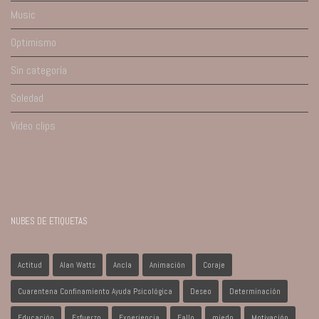
Music
Optimismo
Sin categoría
Soledad
Video clips
NUBES DE ETIQUETAS
Actitud
Alan Watts
Ancla
Animación
Coraje
Cuarentena Confinamiento Ayuda Psicológica
Deseo
Determinación
Educación
Esfuerzo
Experiencia
Fallo
miedo
Motivación