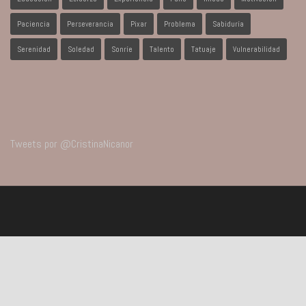
Paciencia
Perseverancia
Pixar
Problema
Sabiduría
Serenidad
Soledad
Sonríe
Talento
Tatuaje
Vulnerabilidad
Tweets por @CristinaNicanor