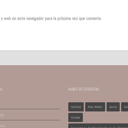
o y web en este navegador para la próxima vez que comente.
AS
NUBES DE ETIQUETAS
Actitud
Alan Watts
Ancla
An
aje
Coraje
ano