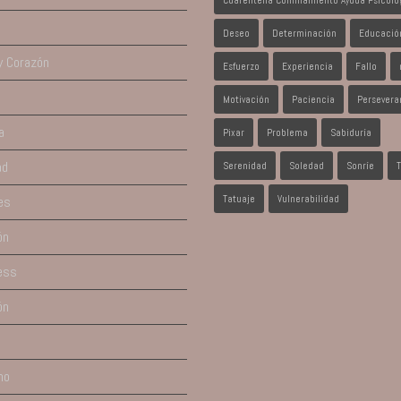
Cuarentena Confinamiento Ayuda Psicoló
Deseo
Determinación
Educació
y Corazón
Esfuerzo
Experiencia
Fallo
Motivación
Paciencia
Persevera
a
Pixar
Problema
Sabiduría
ad
Serenidad
Soledad
Sonríe
es
Tatuaje
Vulnerabilidad
ón
ess
ón
mo