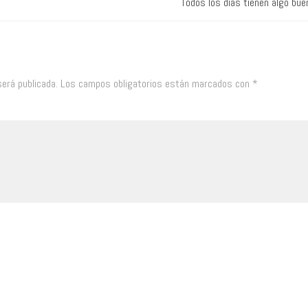
Todos los días tienen algo bue
será publicada.
Los campos obligatorios están marcados con
*