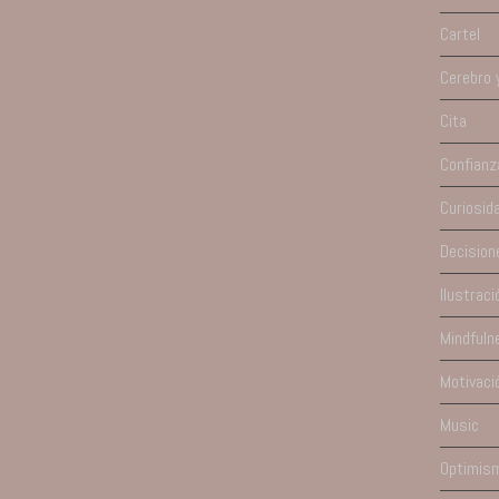
Cartel
Cerebro 
Cita
Confianz
Curiosid
Decision
Ilustraci
Mindfuln
Motivaci
Music
Optimis