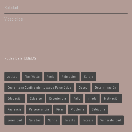
Soledad
Video clips
NUBES DE ETIQUETAS
Actitud
Alan Watts
Ancla
Animación
Coraje
Cuarentena Confinamiento Ayuda Psicológica
Deseo
Determinación
Educación
Esfuerzo
Experiencia
Fallo
miedo
Motivación
Paciencia
Perseverancia
Pixar
Problema
Sabiduría
Serenidad
Soledad
Sonríe
Talento
Tatuaje
Vulnerabilidad