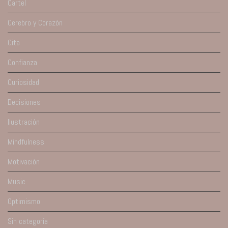
Cartel
Cerebro y Corazón
Cita
Confianza
Curiosidad
Decisiones
Ilustración
Mindfulness
Motivación
Music
Optimismo
Sin categoría